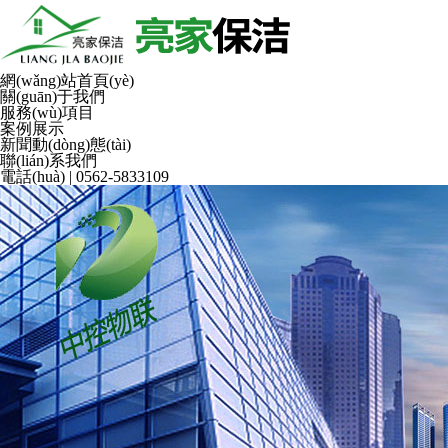
網(wǎng)站首頁(yè)
關(guān)于我們
服務(wù)項目
案例展示
新聞動(dòng)態(tài)
聯(lián)系我們
電話(huà) | 0562-5833109