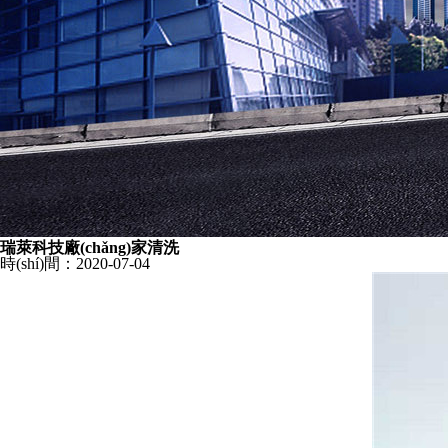
瑞萊科技廠(chǎng)家清洗
時(shí)間：2020-07-04